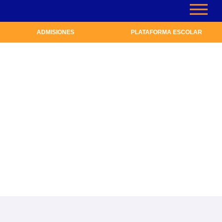
ADMISIONES
PLATAFORMA ESCOLAR
Nuestra Oferta
Académica
Conoce nuestros programas educativos
y metodología de trabajo.